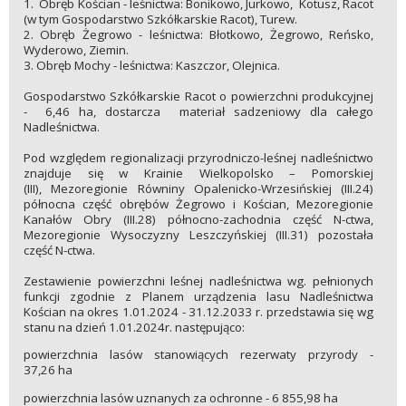
1. Obręb Kościan - leśnictwa: Bonikowo, Jurkowo, Kotusz, Racot
(w tym Gospodarstwo Szkółkarskie Racot), Turew.
2. Obręb Żegrowo - leśnictwa: Błotkowo, Żegrowo, Reńsko,
Wyderowo, Ziemin.
3. Obręb Mochy - leśnictwa: Kaszczor, Olejnica.
Gospodarstwo Szkółkarskie Racot o powierzchni produkcyjnej
- 6,46 ha, dostarcza materiał sadzeniowy dla całego
Nadleśnictwa.
Pod względem regionalizacji przyrodniczo-leśnej nadleśnictwo
znajduje się w Krainie Wielkopolsko – Pomorskiej
(III), Mezoregionie Równiny Opalenicko-Wrzesińskiej (III.24)
północna część obrębów Żegrowo i Kościan, Mezoregionie
Kanałów Obry (III.28) północno-zachodnia część N-ctwa,
Mezoregionie Wysoczyzny Leszczyńskiej (III.31) pozostała
część N-ctwa.
Zestawienie powierzchni leśnej nadleśnictwa wg. pełnionych
funkcji zgodnie z Planem urządzenia lasu Nadleśnictwa
Kościan na okres 1.01.2024 - 31.12.2033 r. przedstawia się wg
stanu na dzień 1.01.2024r. następująco:
powierzchnia lasów stanowiących rezerwaty przyrody -
37,26 ha
powierzchnia lasów uznanych za ochronne - 6 855,98 ha