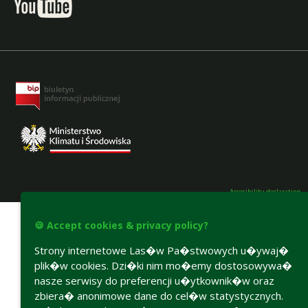
Accesibility declaration
🍪 Accept cookies & privacy policy?
Strony internetowe Las�w Pa�stwowych u�ywaj�
plik�w cookies. Dzi�ki nim mo�emy dostosowywa�
nasze serwisy do preferencji u�ytkownik�w oraz
zbiera� anonimowe dane do cel�w statystycznych.