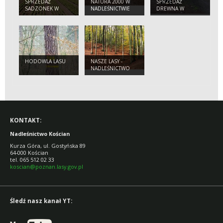
SPRZEDAŻ
NATURA 2000 W
SPRZEDAŻ
SADZONEK W
NADLEŚNICTWIE
DREWNA W
NADLEŚNICTWIE
KOŚCIAN
NADLEŚNICTWIE
KOŚCIAN
KOŚCIAN
HODOWLA LASU
NASZE LASY -
NADLEŚNICTWO
KOŚCIAN
KONTAKT:
Nadleśnictwo Kościan
Kurza Góra, ul. Gostyńska 89
64-000 Kościan
tel. 065 512 02 33
koscian@poznan.lasy.gov.pl
Śledź nasz kanał YT: