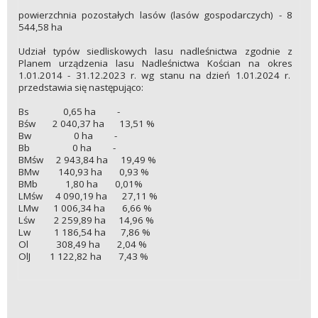
powierzchnia pozostałych lasów (lasów gospodarczych) - 8
544,58 ha
Udział typów siedliskowych lasu nadleśnictwa zgodnie z
Planem urządzenia lasu Nadleśnictwa Kościan na okres
1.01.2014 - 31.12.2023 r. wg stanu na dzień 1.01.2024 r.
przedstawia się następująco:
Bs 0,65 ha -
Bśw 2 040,37 ha 13,51 %
Bw 0 ha -
Bb 0 ha -
BMśw 2 943,84 ha 19,49 %
BMw 140,93 ha 0,93 %
BMb 1,80 ha 0,01%
LMśw 4 090,19 ha 27,11 %
LMw 1 006,34 ha 6,66 %
Lśw 2 259,89 ha 14,96 %
Lw 1 186,54 ha 7,86 %
Ol 308,49 ha 2,04 %
OlJ 1 122,82 ha 7,43 %