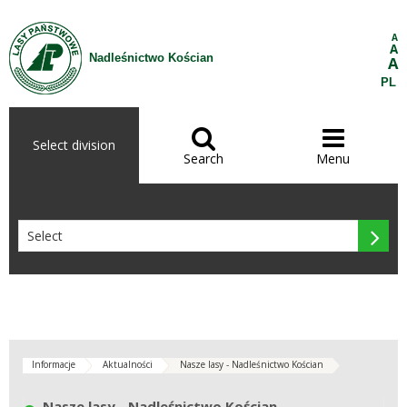
Skip to Content
A
A
Nadleśnictwo Kościan
A
PL


Select division
Search
Menu

Informacje
Aktualności
Nasze lasy - Nadleśnictwo Kościan
Nasze lasy - Nadleśnictwo Kościan