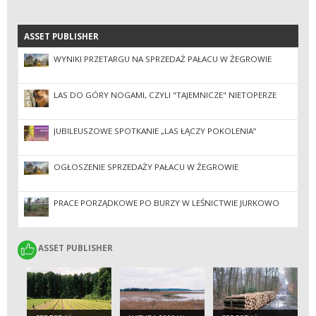
ASSET PUBLISHER
ASSET PUBLISHER
WYNIKI PRZETARGU NA SPRZEDAŻ PAŁACU W ŻEGROWIE
LAS DO GÓRY NOGAMI, CZYLI "TAJEMNICZE" NIETOPERZE
JUBILEUSZOWE SPOTKANIE „LAS ŁĄCZY POKOLENIA”
OGŁOSZENIE SPRZEDAŻY PAŁACU W ŻEGROWIE
PRACE PORZĄDKOWE PO BURZY W LEŚNICTWIE JURKOWO
ASSET PUBLISHER
ASSET PUBLISHER