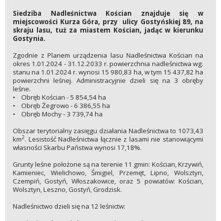
Siedziba Nadleśnictwa Kościan znajduje się w
miejscowości Kurza Góra, przy ulicy Gostyńskiej 89, na
skraju lasu, tuż za miastem Kościan, jadąc w kierunku
Gostynia.
Zgodnie z Planem urządzenia lasu Nadleśnictwa Kościan na
okres 1.01.2024 - 31.12.2033 r. powierzchnia nadleśnictwa wg.
stanu na 1.01.2024 r. wynosi 15 980,83 ha, w tym 15 437,82 ha
powierzchni leśnej. Administracyjnie dzieli się na 3 obręby
leśne.
• Obręb Kościan - 5 854,54 ha
• Obręb Żegrowo - 6 386,55 ha
• Obręb Mochy - 3 739,74 ha
Obszar terytorialny zasięgu działania Nadleśnictwa to 1073,43
2
km
. Lesistość Nadleśnictwa łącznie z lasami nie stanowiącymi
własności Skarbu Państwa wynosi 17,18%.
Grunty leśne położone są na terenie 11 gmin: Kościan, Krzywiń,
Kamieniec, Wielichowo, Śmigiel, Przemęt, Lipno, Wolsztyn,
Czempiń, Gostyń, Włoszakowice, oraz 5 powiatów: Kościan,
Wolsztyn, Leszno, Gostyń, Grodzisk.
Nadleśnictwo dzieli się na 12 leśnictw: