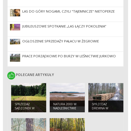
LAS DO GÓRY NOGAMI, CZYLI "TAJEMNICZE" NIETOPERZE
JUBILEUSZOWE SPOTKANIE „LAS ŁĄCZY POKOLENIA”
OGŁOSZENIE SPRZEDAŻY PAŁACU W ŻEGROWIE
PRACE PORZĄDKOWE PO BURZY W LEŚNICTWIE JURKOWO
POLECANE ARTYKUŁY
POLECANE ARTYKUŁY
SPRZEDAŻ
NATURA 2000 W
SPRZEDAŻ
SADZONEK W
NADLEŚNICTWIE
DREWNA W
NADLEŚNICTWIE
KOŚCIAN
NADLEŚNICTWIE
KOŚCIAN
KOŚCIAN