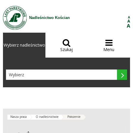
Przejdź do treści
A
Nadleśnictwo Kościan
A
A


Wybierz nadleśnictwo
Szukaj
Menu

Nasza praca
O nadleśnictwie
Położenie