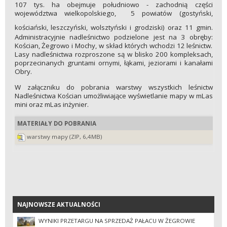
107 tys. ha obejmuje południowo - zachodnią części
województwa wielkopolskiego,
5 powiatów (gostyński,
kościański, leszczyński, wolsztyński i grodziski) oraz
11 gmin.
Administracyjnie nadleśnictwo podzielone jest na 3 obręby:
Kościan, Żegrowo i Mochy, w skład których wchodzi 12 leśnictw.
Lasy nadleśnictwa rozproszone są w blisko 200 kompleksach,
poprzecinanych gruntami ornymi, łąkami, jeziorami i kanałami
Obry.
W załączniku do pobrania warstwy wszystkich leśnictw
Nadleśnictwa Kościan umożliwiające wyświetlanie mapy w mLas
mini oraz mLas inżynier.
MATERIAŁY DO POBRANIA
warstwy mapy (ZIP, 6,4MB)
NAJNOWSZE AKTUALNOŚCI
NAJNOWSZE AKTUALNOŚCI
WYNIKI PRZETARGU NA SPRZEDAŻ PAŁACU W ŻEGROWIE