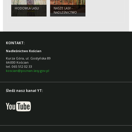
HODOWLA LASU
NASZE LASY -
NADLEŚNICTWO
KOŚCIAN
KONTAKT:
Nadleśnictwo Kościan
Kurza Góra, ul. Gostyńska 89
64-000 Kościan
tel. 065 512 02 33
koscian@poznan.lasy.gov.pl
Śledź nasz kanał YT: